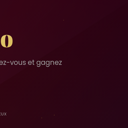
no
ivez-vous et gagnez
EUX