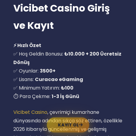
Vicibet Casino Giriş
ve Kayıt
⚡ Hızlı Özet
✅ Hoş Geldin Bonusu:
₺10.000 + 200 Ücretsiz
Dönüş
✅ Oyunlar:
3500+
✅ Lisans:
Curacao eGaming
✅ Minimum Yatırım:
₺100
⏱ Para Çekme:
1-3 İş Günü
Vicibet Casino
, çevrimiçi kumarhane
dünyasında adından sıkça söz ettiren, özellikle
KAYIT OL
2026 itibarıyla güncellenmiş ve gelişmiş