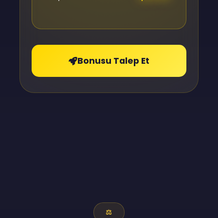
Bonusu Talep Et
⚖️