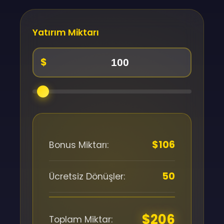
Yatırım Miktarı
$
$106
Bonus Miktarı:
50
Ücretsiz Dönüşler:
$206
Toplam Miktar: