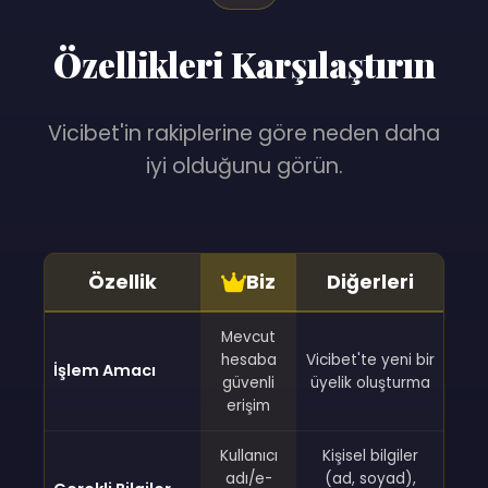
Özellikleri Karşılaştırın
Vicibet'in rakiplerine göre neden daha
iyi olduğunu görün.
Özellik
Biz
Diğerleri
Mevcut
hesaba
Vicibet'te yeni bir
İşlem Amacı
güvenli
üyelik oluşturma
erişim
Kullanıcı
Kişisel bilgiler
adı/e-
(ad, soyad),