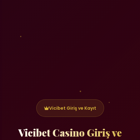
Vicibet Giriş ve Kayıt
Vicibet Casino Giriş ve