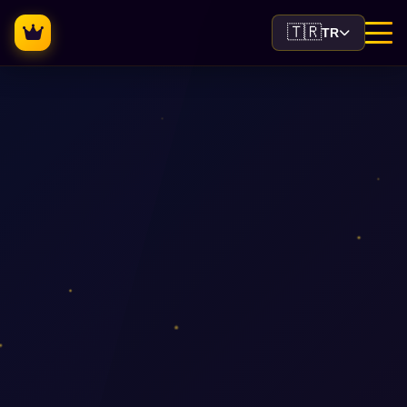
🇹🇷
TR