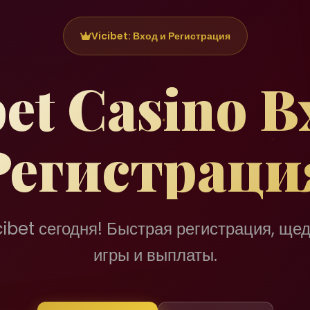
Vicibet: Вход и Регистрация
bet Casino В
Регистраци
cibet сегодня! Быстрая регистрация, щ
игры и выплаты.