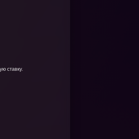
ю ставку.