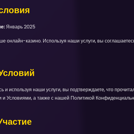
Условия
е:
Январь 2025
ше онлайн-казино. Используя наши услуги, вы соглашаете
 Условий
ь и используя наши услуги, вы подтверждаете, что прочитал
и Условиями, а также с нашей Политикой Конфиденциальн
 Участие