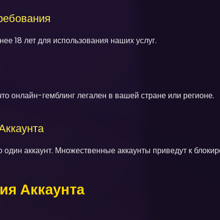
Требования
ее 18 лет для использования наших услуг.
то онлайн-гемблинг легален в вашей стране или регионе.
Аккаунта
о один аккаунт. Множественные аккаунты приведут к блокир
ция Аккаунта