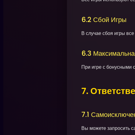
6.2 Сбой Игры
В случае сбоя игры все
6.3 Максимальна
При игре с бонусными 
7. Ответств
7.1 Самоисключе
Вы можете запросить с