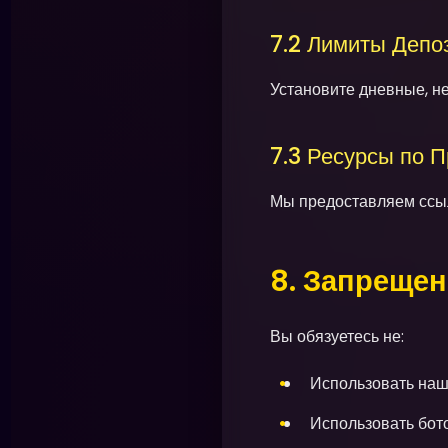
7.2 Лимиты Депо
Установите дневные, н
7.3 Ресурсы по 
Мы предоставляем ссыл
8. Запреще
Вы обязуетесь не:
Использовать наш
Использовать бот