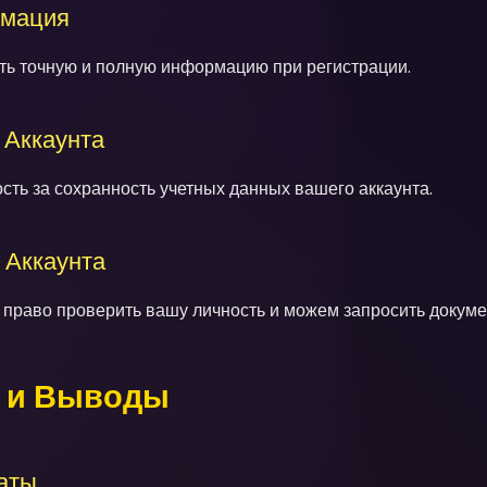
рмация
ь точную и полную информацию при регистрации.
 Аккаунта
сть за сохранность учетных данных вашего аккаунта.
 Аккаунта
 право проверить вашу личность и можем запросить докуме
ы и Выводы
аты