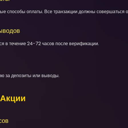
е способы оплаты. Все транзакции должны совершаться о
ыводов
 в течение 24-72 часов после верификации.
ю за депозиты или выводы.
 Акции
сов