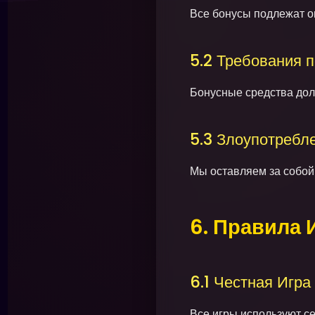
Все бонусы подлежат о
5.2 Требования 
Бонусные средства дол
5.3 Злоупотребл
Мы оставляем за собой
6. Правила 
6.1 Честная Игра
Все игры используют с