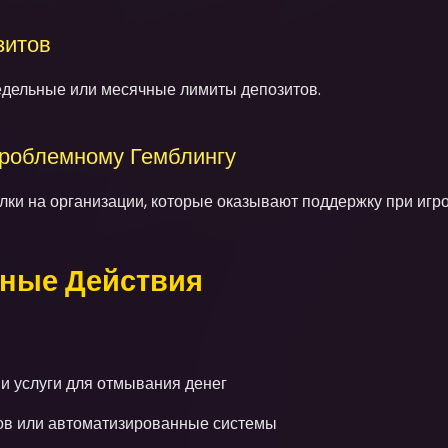
зитов
едельные или месячные лимиты депозитов.
Проблемному Гемблингу
ки на организации, которые оказывают поддержку при игро
нные Действия
и услуги для отмывания денег
ов или автоматизированные системы