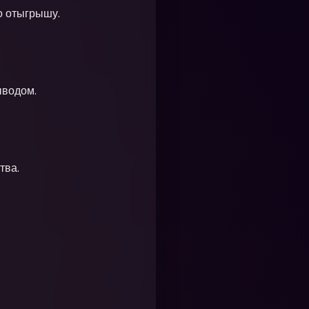
о отыгрышу.
ыводом.
тва.