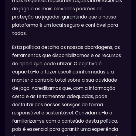
mais exigentes regulamentações internacionais
de jogo e os mais elevados padrões de
proteção ao jogador, garantindo que a nossa
plataforma é um local seguro e confiável para
todos.
Esta política detalha as nossas abordagens, as
ferramentas que disponibilizamos e os recursos
de apoio que pode utilizar. O objetivo é
capacitá-lo a fazer escolhas informadas e a
manter o controlo total sobre a sua atividade
de jogo. Acreditamos que, com a informação
certa e as ferramentas adequadas, pode
desfrutar dos nossos serviços de forma
responsável e sustentável. Convidamo-lo a
familiarizar-se com o conteúdo desta política,
pois é essencial para garantir uma experiência