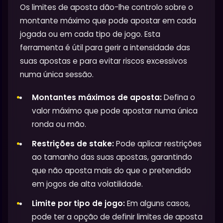
Os limites de aposta dão-lhe controlo sobre o
montante máximo que pode apostar em cada
jogada ou em cada tipo de jogo. Esta
ferramenta é útil para gerir a intensidade das
suas apostas e para evitar riscos excessivos
numa única sessão.
Montantes máximos de aposta:
Defina o
valor máximo que pode apostar numa única
ronda ou mão.
Restrições de stake:
Pode aplicar restrições
ao tamanho das suas apostas, garantindo
que não aposta mais do que o pretendido
em jogos de alta volatilidade.
Limite por tipo de jogo:
Em alguns casos,
pode ter a opção de definir limites de aposta