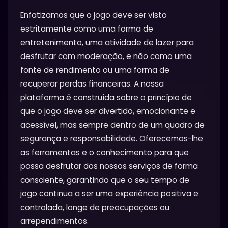
Enfatizamos que o jogo deve ser visto
estritamente como uma forma de
entretenimento, uma atividade de lazer para
desfrutar com moderação, e não como uma
fonte de rendimento ou uma forma de
recuperar perdas financeiras. A nossa
plataforma é construída sobre o princípio de
que o jogo deve ser divertido, emocionante e
acessível, mas sempre dentro de um quadro de
segurança e responsabilidade. Oferecemos-lhe
as ferramentas e o conhecimento para que
possa desfrutar dos nossos serviços de forma
consciente, garantindo que o seu tempo de
jogo continua a ser uma experiência positiva e
controlada, longe de preocupações ou
arrependimentos.