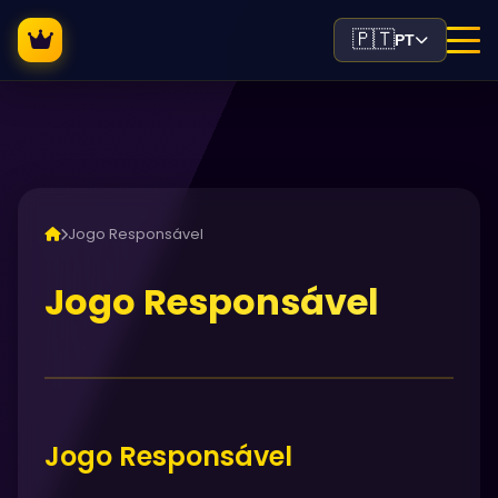
🇵🇹
PT
Jogo Responsável
Jogo Responsável
Jogo Responsável