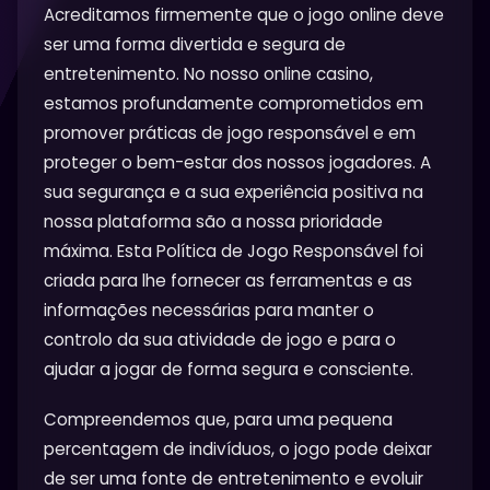
Acreditamos firmemente que o jogo online deve
ser uma forma divertida e segura de
entretenimento. No nosso online casino,
estamos profundamente comprometidos em
promover práticas de jogo responsável e em
proteger o bem-estar dos nossos jogadores. A
sua segurança e a sua experiência positiva na
nossa plataforma são a nossa prioridade
máxima. Esta Política de Jogo Responsável foi
criada para lhe fornecer as ferramentas e as
informações necessárias para manter o
controlo da sua atividade de jogo e para o
ajudar a jogar de forma segura e consciente.
Compreendemos que, para uma pequena
percentagem de indivíduos, o jogo pode deixar
de ser uma fonte de entretenimento e evoluir