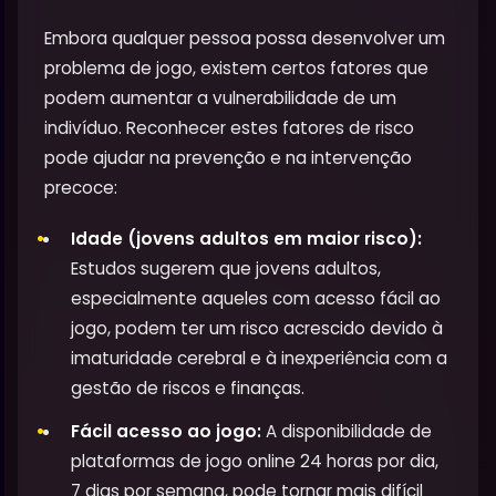
Embora qualquer pessoa possa desenvolver um
problema de jogo, existem certos fatores que
podem aumentar a vulnerabilidade de um
indivíduo. Reconhecer estes fatores de risco
pode ajudar na prevenção e na intervenção
precoce:
Idade (jovens adultos em maior risco):
Estudos sugerem que jovens adultos,
especialmente aqueles com acesso fácil ao
jogo, podem ter um risco acrescido devido à
imaturidade cerebral e à inexperiência com a
gestão de riscos e finanças.
Fácil acesso ao jogo:
A disponibilidade de
plataformas de jogo online 24 horas por dia,
7 dias por semana, pode tornar mais difícil