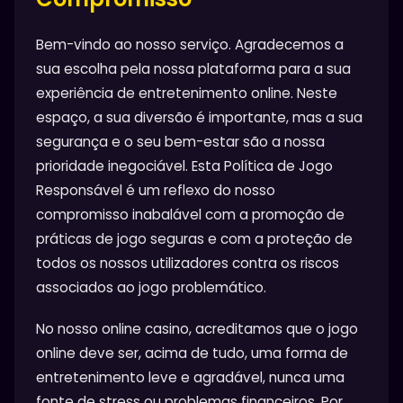
Bem-vindo ao nosso serviço. Agradecemos a
sua escolha pela nossa plataforma para a sua
experiência de entretenimento online. Neste
espaço, a sua diversão é importante, mas a sua
segurança e o seu bem-estar são a nossa
prioridade inegociável. Esta Política de Jogo
Responsável é um reflexo do nosso
compromisso inabalável com a promoção de
práticas de jogo seguras e com a proteção de
todos os nossos utilizadores contra os riscos
associados ao jogo problemático.
No nosso online casino, acreditamos que o jogo
online deve ser, acima de tudo, uma forma de
entretenimento leve e agradável, nunca uma
fonte de stress ou problemas financeiros. Por