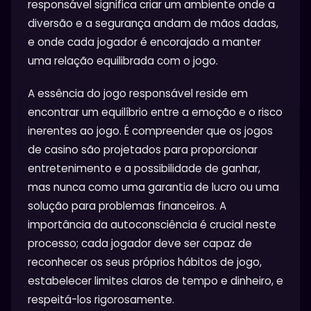
responsável significa criar um ambiente onde a
diversão e a segurança andam de mãos dadas,
e onde cada jogador é encorajado a manter
uma relação equilibrada com o jogo.
A essência do jogo responsável reside em
encontrar um equilíbrio entre a emoção e o risco
inerentes ao jogo. É compreender que os jogos
de casino são projetados para proporcionar
entretenimento e a possibilidade de ganhar,
mas nunca como uma garantia de lucro ou uma
solução para problemas financeiros. A
importância da autoconsciência é crucial neste
processo; cada jogador deve ser capaz de
reconhecer os seus próprios hábitos de jogo,
estabelecer limites claros de tempo e dinheiro, e
respeitá-los rigorosamente.