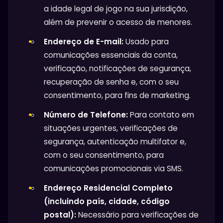
a idade legal de jogo na sua jurisdição,
além de prevenir o acesso de menores.
Endereço de E-mail:
Usado para
comunicações essenciais da conta,
verificação, notificações de segurança,
recuperação de senha e, com o seu
consentimento, para fins de marketing.
Número de Telefone:
Para contato em
situações urgentes, verificações de
segurança, autenticação multifator e,
com o seu consentimento, para
comunicações promocionais via SMS.
Endereço Residencial Completo
(incluindo país, cidade, código
postal):
Necessário para verificações de