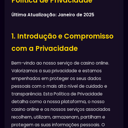
Política de Privacidade
Última Atualização: Janeiro de 2025
1. Introdução e Compromisso
com a Privacidade
Bem-vindo ao nosso serviço de casino online.
Valorizamos a sua privacidade e estamos
empenhados em proteger os seus dados
pessoais com o mais alto nível de cuidado e
transparência. Esta Política de Privacidade
detalha como a nossa plataforma, o nosso
casino online e os nossos serviços associados
recolhem, utilizam, armazenam, partilham e
protegem as suas informações pessoais. O