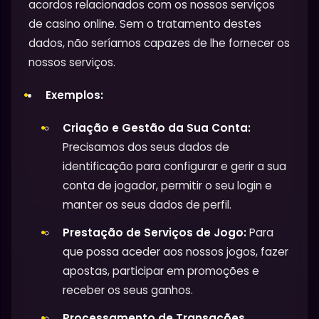
acordos relacionados com os nossos serviços
de casino online. Sem o tratamento destes
dados, não seríamos capazes de lhe fornecer os
nossos serviços.
Exemplos:
Criação e Gestão da Sua Conta:
Precisamos dos seus dados de
identificação para configurar e gerir a sua
conta de jogador, permitir o seu login e
manter os seus dados de perfil.
Prestação de Serviços de Jogo:
Para
que possa aceder aos nossos jogos, fazer
apostas, participar em promoções e
receber os seus ganhos.
Processamento de Transações