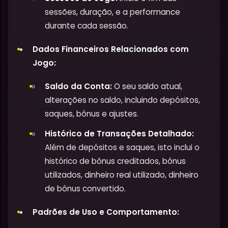
sessões, duração, e a performance
durante cada sessão.
Dados Financeiros Relacionados com
Jogo:
Saldo da Conta:
O seu saldo atual,
alterações no saldo, incluindo depósitos,
saques, bônus e ajustes.
Histórico de Transações Detalhado:
Além de depósitos e saques, isto inclui o
histórico de bônus creditados, bônus
utilizados, dinheiro real utilizado, dinheiro
de bônus convertido.
Padrões de Uso e Comportamento: