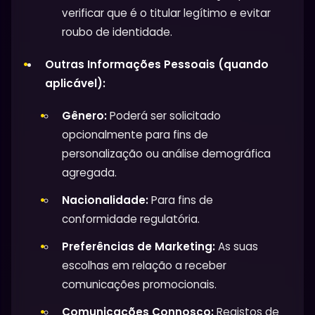
verificar que é o titular legítimo e evitar
roubo de identidade.
Outras Informações Pessoais (quando
aplicável):
Gênero:
Poderá ser solicitado
opcionalmente para fins de
personalização ou análise demográfica
agregada.
Nacionalidade:
Para fins de
conformidade regulatória.
Preferências de Marketing:
As suas
escolhas em relação a receber
comunicações promocionais.
Comunicações Connosco:
Registos de