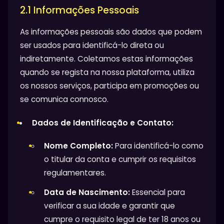
2.1 Informações Pessoais
As informações pessoais são dados que podem
ser usados para identificá-lo direta ou
indiretamente. Coletamos estas informações
quando se regista na nossa plataforma, utiliza
os nossos serviços, participa em promoções ou
se comunica connosco.
Dados de Identificação e Contato:
Nome Completo:
Para identificá-lo como
o titular da conta e cumprir os requisitos
regulamentares.
Data de Nascimento:
Essencial para
verificar a sua idade e garantir que
cumpre o requisito legal de ter 18 anos ou