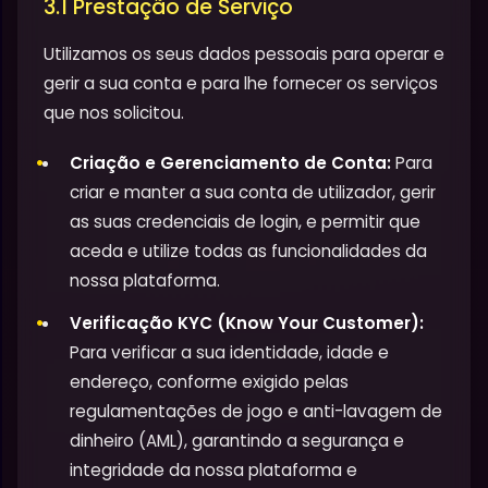
3.1 Prestação de Serviço
Utilizamos os seus dados pessoais para operar e
gerir a sua conta e para lhe fornecer os serviços
que nos solicitou.
Criação e Gerenciamento de Conta:
Para
criar e manter a sua conta de utilizador, gerir
as suas credenciais de login, e permitir que
aceda e utilize todas as funcionalidades da
nossa plataforma.
Verificação KYC (Know Your Customer):
Para verificar a sua identidade, idade e
endereço, conforme exigido pelas
regulamentações de jogo e anti-lavagem de
dinheiro (AML), garantindo a segurança e
integridade da nossa plataforma e