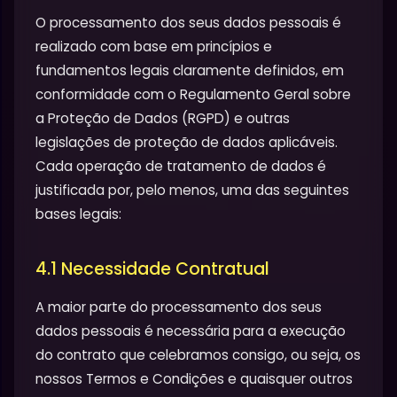
O processamento dos seus dados pessoais é
realizado com base em princípios e
fundamentos legais claramente definidos, em
conformidade com o Regulamento Geral sobre
a Proteção de Dados (RGPD) e outras
legislações de proteção de dados aplicáveis.
Cada operação de tratamento de dados é
justificada por, pelo menos, uma das seguintes
bases legais:
4.1 Necessidade Contratual
A maior parte do processamento dos seus
dados pessoais é necessária para a execução
do contrato que celebramos consigo, ou seja, os
nossos Termos e Condições e quaisquer outros