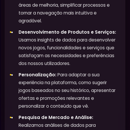
áreas de melhoria, simplificar processos e
tornar a navegação mais intuitiva e
agradável.
Desenvolvimento de Produtos e Serviços:
Usamos insights de dados para desenvolver
novos jogos, funcionalidades e serviços que
satisfaçam as necessidades e preferências
dos nossos utilizadores.
Personalização:
Para adaptar a sua
experiência na plataforma, como sugerir
jogos baseados no seu histórico, apresentar
ofertas e promoções relevantes e
personalizar o conteúdo que vê.
Pesquisa de Mercado e Análise:
Realizamos análises de dados para