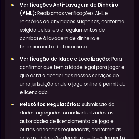
Verificações Anti-Lavagem de Dinheiro
(AML):
Realizamos verificações AML e
relatórios de atividades suspeitas, conforme
exigido pelas leis e regulamentos de
combate à lavagem de dinheiro e
financiamento do terrorismo.
Verificação de Idade e Localização:
Para
confirmar que tem a idade legal para jogar e
que está a aceder aos nossos serviços de
uma jurisdição onde o jogo online é permitido
e licenciado.
Relatórios Regulatórios:
Submissão de
dados agregados ou individualizados às
autoridades de licenciamento de jogo e
outras entidades reguladoras, conforme as
nossas obrigações legais e de licenciamento.