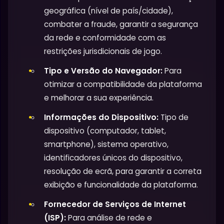
geográfica (nível de país/cidade),
combater a fraude, garantir a segurança
da rede e conformidade com as
restrições jurisdicionais de jogo.
Tipo e Versão do Navegador:
Para
otimizar a compatibilidade da plataforma
e melhorar a sua experiência.
Informações do Dispositivo:
Tipo de
dispositivo (computador, tablet,
smartphone), sistema operativo,
identificadores únicos do dispositivo,
resolução de ecrã, para garantir a correta
exibição e funcionalidade da plataforma.
Fornecedor de Serviços de Internet
(ISP):
Para análise de rede e