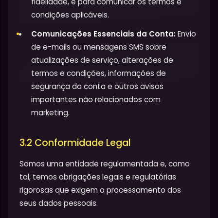
fidelidade, e para comunicar os termos e
condições aplicáveis.
Comunicações Essenciais da Conta:
Envio
de e-mails ou mensagens SMS sobre
atualizações de serviço, alterações de
termos e condições, informações de
segurança da conta e outros avisos
importantes não relacionados com
marketing.
3.2 Conformidade Legal
Somos uma entidade regulamentada e, como
tal, temos obrigações legais e regulatórias
rigorosas que exigem o processamento dos
seus dados pessoais.