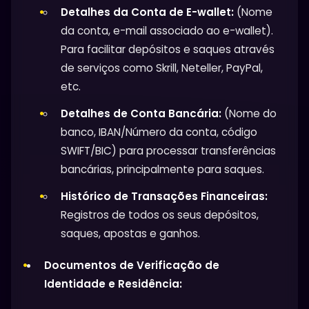
Detalhes da Conta de E-wallet:
(Nome
da conta, e-mail associado ao e-wallet).
Para facilitar depósitos e saques através
de serviços como Skrill, Neteller, PayPal,
etc.
Detalhes de Conta Bancária:
(Nome do
banco, IBAN/Número da conta, código
SWIFT/BIC) para processar transferências
bancárias, principalmente para saques.
Histórico de Transações Financeiras:
Registros de todos os seus depósitos,
saques, apostas e ganhos.
Documentos de Verificação de
Identidade e Residência: