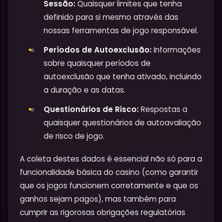
Sessão:
Quaisquer limites que tenha
definido para si mesmo através das
nossas ferramentas de jogo responsável.
Períodos de Autoexclusão:
Informações
sobre quaisquer períodos de
autoexclusão que tenha ativado, incluindo
a duração e as datas.
Questionários de Risco:
Respostas a
quaisquer questionários de autoavaliação
de risco de jogo.
A coleta destes dados é essencial não só para a
funcionalidade básica do casino (como garantir
que os jogos funcionem corretamente e que os
ganhos sejam pagos), mas também para
cumprir as rigorosas obrigações regulatórias