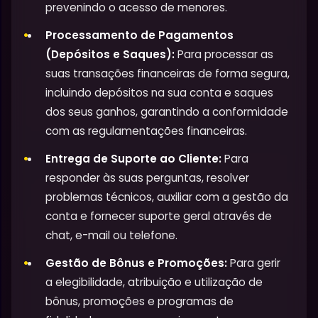
prevenindo o acesso de menores.
Processamento de Pagamentos
(Depósitos e Saques):
Para processar as
suas transações financeiras de forma segura,
incluindo depósitos na sua conta e saques
dos seus ganhos, garantindo a conformidade
com as regulamentações financeiras.
Entrega de Suporte ao Cliente:
Para
responder às suas perguntas, resolver
problemas técnicos, auxiliar com a gestão da
conta e fornecer suporte geral através de
chat, e-mail ou telefone.
Gestão de Bônus e Promoções:
Para gerir
a elegibilidade, atribuição e utilização de
bônus, promoções e programas de