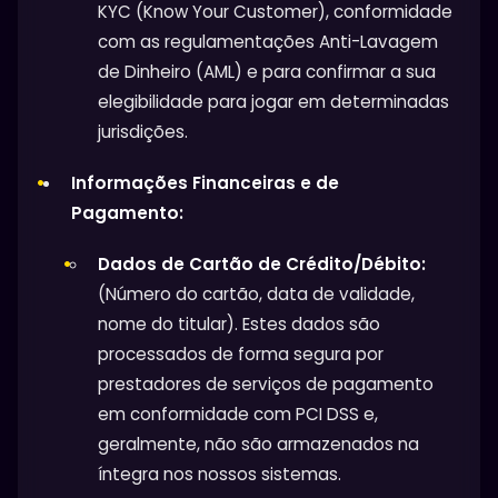
KYC (Know Your Customer), conformidade
com as regulamentações Anti-Lavagem
de Dinheiro (AML) e para confirmar a sua
elegibilidade para jogar em determinadas
jurisdições.
Informações Financeiras e de
Pagamento:
Dados de Cartão de Crédito/Débito:
(Número do cartão, data de validade,
nome do titular). Estes dados são
processados de forma segura por
prestadores de serviços de pagamento
em conformidade com PCI DSS e,
geralmente, não são armazenados na
íntegra nos nossos sistemas.