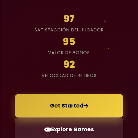
97
SATISFACCIÓN DEL JUGADOR
95
VALOR DE BONOS
92
VELOCIDAD DE RETIROS
Get Started
Explore Games