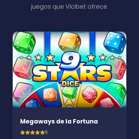
juegos que Vicibet ofrece.
Megaways de la Fortuna
5