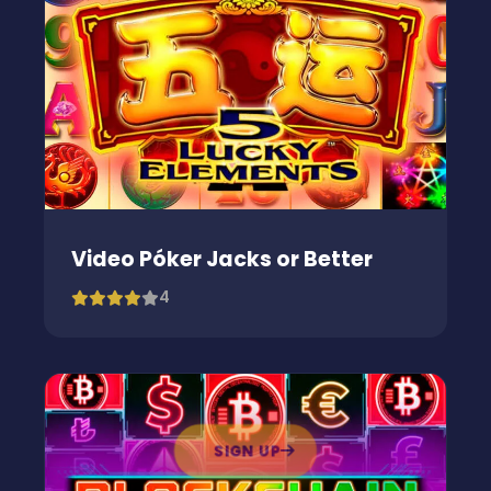
Video Póker Jacks or Better
4
SIGN UP