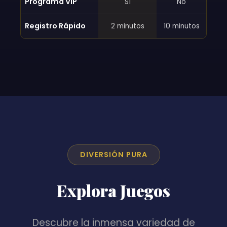
Programa VIP
Sí
No
Registro Rápido
2 minutos
10 minutos
DIVERSIÓN PURA
Explora Juegos
Descubre la inmensa variedad de