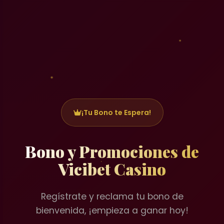
¡Tu Bono te Espera!
Bono y Promociones de
Vicibet Casino
Regístrate y reclama tu bono de
bienvenida, ¡empieza a ganar hoy!