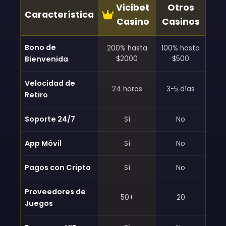
Vicibet
Otros
Característica
Casino
Casinos
Bono de
200% hasta
100% hasta
Bienvenida
$2000
$500
Velocidad de
24 horas
3-5 días
Retiro
Soporte 24/7
Sí
No
App Móvil
Sí
No
Pagos con Cripto
Sí
No
Proveedores de
50+
20
Juegos