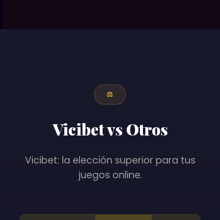
⚖️
Vicibet vs Otros
Vicibet: la elección superior para tus
juegos online.