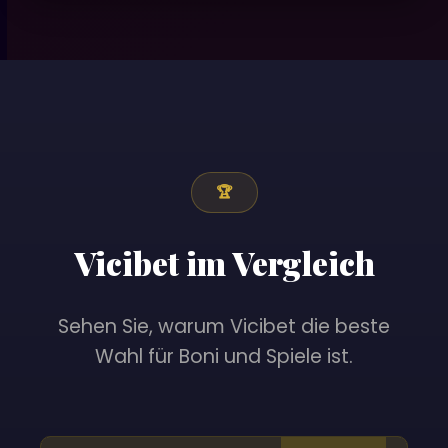
🏆
Vicibet im Vergleich
Sehen Sie, warum Vicibet die beste
Wahl für Boni und Spiele ist.