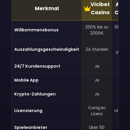
Vicibet
Ande
Merkmal
Casino
Casi
200% bis zu
100% bi
Willkommensbonus
2000€
500
3-5
Auszahlungsgeschwindigkeit
24 Stunden
Werkt
24/7 Kundensupport
Ja
Nein
Mobile App
Ja
Nein
Krypto-Zahlungen
Ja
Nein
Curaçao
Lizenzierung
Unlizenz
Lizenz
Spieleanbieter
Über 50
20