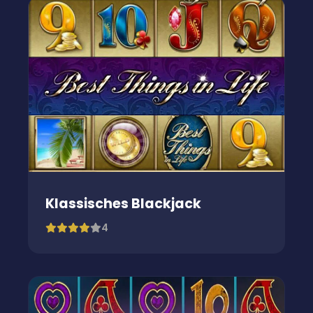
Klassisches Blackjack
4