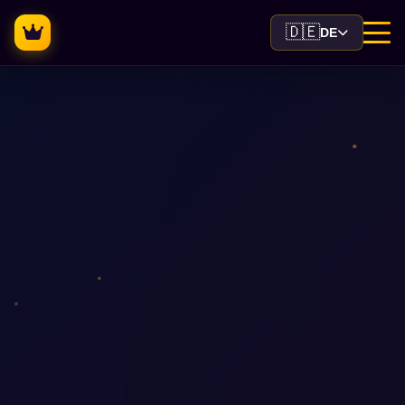
🇩🇪
DE